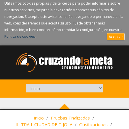
Utilizamos cookies propias y de terceros para poder informarle sobre
nuestros servicios, mejorar la navegación y conocer sus hábitos de
navegación. Si acepta este aviso, continúa navegando o permanece en la
web, consideraremos que acepta su uso. Puede obtener más
información, o bien conocer cómo cambiar la configuración, en nuestra
Política de cookies
.
Aceptar
Inicio
/
Pruebas Finalizadas
/
III TRAIL CIUDAD DE TIJOLA
/
Clasificaciones
/