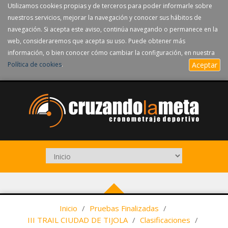
Utilizamos cookies propias y de terceros para poder informarle sobre
nuestros servicios, mejorar la navegación y conocer sus hábitos de
navegación. Si acepta este aviso, continúa navegando o permanece en la
web, consideraremos que acepta su uso. Puede obtener más
información, o bien conocer cómo cambiar la configuración, en nuestra
Política de cookies
.
Aceptar
Inicio
/
Pruebas Finalizadas
/
III TRAIL CIUDAD DE TIJOLA
/
Clasificaciones
/