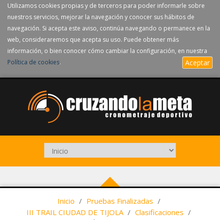
Utilizamos cookies propias y de terceros para poder informarle sobre
nuestros servicios, mejorar la navegación y conocer sus hábitos de
navegación. Si acepta este aviso, continúa navegando o permanece en la
web, consideraremos que acepta su uso. Puede obtener más
información, o bien conocer cómo cambiar la configuración, en nuestra
Política de cookies
.
Aceptar
Inicio
/
Pruebas Finalizadas
/
III TRAIL CIUDAD DE TIJOLA
/
Clasificaciones
/