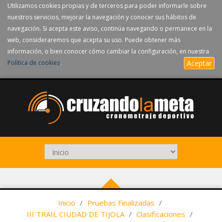
Utilizamos cookies propias y de terceros para poder informarle sobre
nuestros servicios, mejorar la navegación y conocer sus hábitos de
navegación. Si acepta este aviso, continúa navegando o permanece en la
web, consideraremos que acepta su uso. Puede obtener más
información, o bien conocer cómo cambiar la configuración, en nuestra
Política de cookies
.
Aceptar
Inicio
/
Pruebas Finalizadas
/
III TRAIL CIUDAD DE TIJOLA
/
Clasificaciones
/