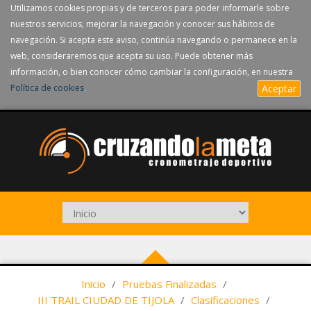
Utilizamos cookies propias y de terceros para poder informarle sobre
nuestros servicios, mejorar la navegación y conocer sus hábitos de
navegación. Si acepta este aviso, continúa navegando o permanece en la
web, consideraremos que acepta su uso. Puede obtener más
información, o bien conocer cómo cambiar la configuración, en nuestra
Política de cookies
.
Aceptar
Inicio
/
Pruebas Finalizadas
/
III TRAIL CIUDAD DE TIJOLA
/
Clasificaciones
/