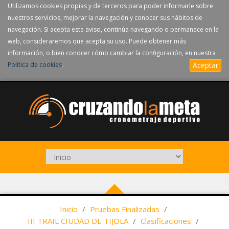
Utilizamos cookies propias y de terceros para poder informarle sobre
nuestros servicios, mejorar la navegación y conocer sus hábitos de
navegación. Si acepta este aviso, continúa navegando o permanece en la
web, consideraremos que acepta su uso. Puede obtener más
información, o bien conocer cómo cambiar la configuración, en nuestra
Política de cookies
.
Aceptar
Inicio
/
Pruebas Finalizadas
/
III TRAIL CIUDAD DE TIJOLA
/
Clasificaciones
/