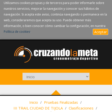
Utilizamos cookies propias y de terceros para poder informarle sobre
nuestros servicios, mejorar la navegación y conocer sus hábitos de
navegación. Si acepta este aviso, continúa navegando o permanece en la
web, consideraremos que acepta su uso. Puede obtener más
información, o bien conocer cómo cambiar la configuración, en nuestra
Política de cookies
.
Aceptar
Inicio
/
Pruebas Finalizadas
/
III TRAIL CIUDAD DE TIJOLA
/
Clasificaciones
/