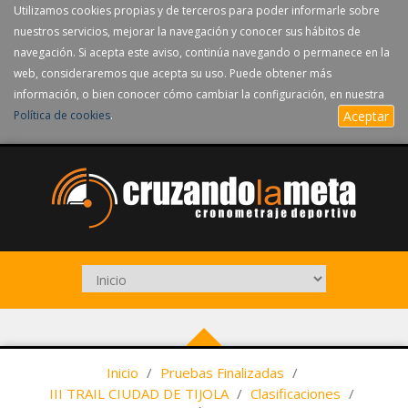
Utilizamos cookies propias y de terceros para poder informarle sobre
nuestros servicios, mejorar la navegación y conocer sus hábitos de
navegación. Si acepta este aviso, continúa navegando o permanece en la
web, consideraremos que acepta su uso. Puede obtener más
información, o bien conocer cómo cambiar la configuración, en nuestra
Política de cookies
.
Aceptar
Inicio
/
Pruebas Finalizadas
/
III TRAIL CIUDAD DE TIJOLA
/
Clasificaciones
/