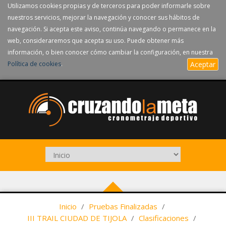
Utilizamos cookies propias y de terceros para poder informarle sobre
nuestros servicios, mejorar la navegación y conocer sus hábitos de
navegación. Si acepta este aviso, continúa navegando o permanece en la
web, consideraremos que acepta su uso. Puede obtener más
información, o bien conocer cómo cambiar la configuración, en nuestra
Política de cookies
.
Aceptar
Inicio
/
Pruebas Finalizadas
/
III TRAIL CIUDAD DE TIJOLA
/
Clasificaciones
/