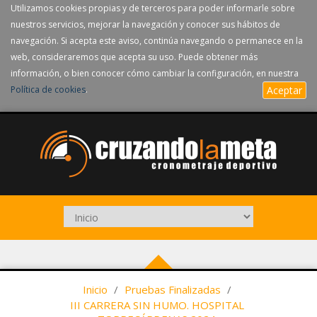
Utilizamos cookies propias y de terceros para poder informarle sobre
nuestros servicios, mejorar la navegación y conocer sus hábitos de
navegación. Si acepta este aviso, continúa navegando o permanece en la
web, consideraremos que acepta su uso. Puede obtener más
información, o bien conocer cómo cambiar la configuración, en nuestra
Política de cookies
.
Aceptar
Inicio
/
Pruebas Finalizadas
/
III CARRERA SIN HUMO. HOSPITAL