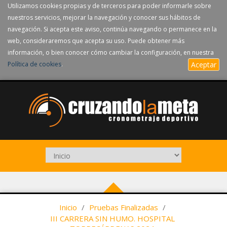
Utilizamos cookies propias y de terceros para poder informarle sobre
nuestros servicios, mejorar la navegación y conocer sus hábitos de
navegación. Si acepta este aviso, continúa navegando o permanece en la
web, consideraremos que acepta su uso. Puede obtener más
información, o bien conocer cómo cambiar la configuración, en nuestra
Política de cookies
.
Aceptar
Inicio
/
Pruebas Finalizadas
/
III CARRERA SIN HUMO. HOSPITAL