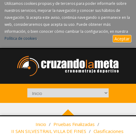
Utilizamos cookies propias y de terceros para poder informarle sobre
nuestros servicios, mejorar la navegación y conocer sus hábitos de
navegación. Si acepta este aviso, continúa navegando o permanece en la
web, consideraremos que acepta su uso. Puede obtener más
información, o bien conocer cómo cambiar la configuración, en nuestra
Política de cookies
.
Aceptar
Inicio
/
Pruebas Finalizadas
/
II SAN SILVESTRAIL VILLA DE FINES
/
Clasificaciones