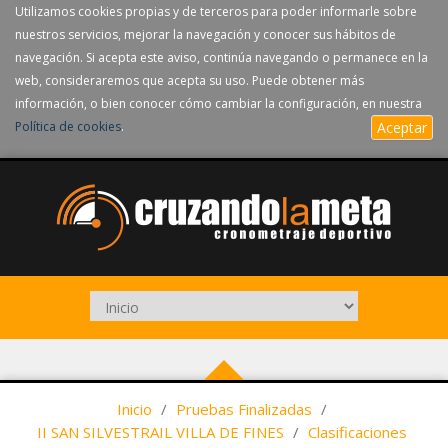
Utilizamos cookies propias y de terceros para poder informarle sobre
nuestros servicios, mejorar la navegación y conocer sus hábitos de
navegación. Si acepta este aviso, continúa navegando o permanece en la
web, consideraremos que acepta su uso. Puede obtener más
información, o bien conocer cómo cambiar la configuración, en nuestra
Política de cookies
.
Aceptar
Inicio
/
Pruebas Finalizadas
/
II SAN SILVESTRAIL VILLA DE FINES
/
Clasificaciones