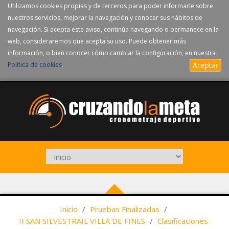
Utilizamos cookies propias y de terceros para poder informarle sobre
nuestros servicios, mejorar la navegación y conocer sus hábitos de
navegación. Si acepta este aviso, continúa navegando o permanece en la
web, consideraremos que acepta su uso. Puede obtener más
información, o bien conocer cómo cambiar la configuración, en nuestra
Política de cookies
.
Aceptar
Inicio
/
Pruebas Finalizadas
/
II SAN SILVESTRAIL VILLA DE FINES
/
Clasificaciones