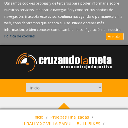
Utilizamos cookies propias y de terceros para poder informarle sobre
nuestros servicios, mejorar la navegación y conocer sus hábitos de
navegación. Si acepta este aviso, continúa navegando o permanece en la
web, consideraremos que acepta su uso. Puede obtener más
información, o bien conocer cómo cambiar la configuración, en nuestra
Política de cookies
.
Aceptar
Inicio
/
Pruebas Finalizadas
/
II RALLY XC VILLA PADUL - BULL BIKES
/