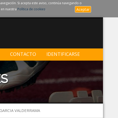
navegación. Si acepta este aviso, continúa navegando o
 en nuestra
Política de cookies
.
Aceptar
CONTACTO
IDENTIFICARSE
ES
 GARCIA VALDERRAMA