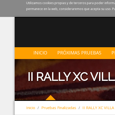
Utilizamos cookies propias y de terceros para poder informa
permanece en la web, consideraremos que acepta su uso. Pu
INICIO
PRÓXIMAS PRUEBAS
P
II RALLY XC VI
Inicio
/
Pruebas Finalizadas
/
II RALLY XC VILL