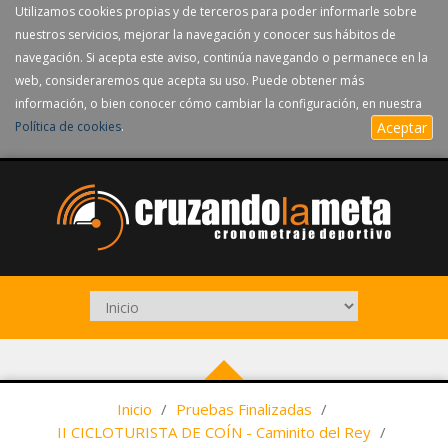
Utilizamos cookies propias y de terceros para poder informarle sobre
nuestros servicios, mejorar la navegación y conocer sus hábitos de
navegación. Si acepta este aviso, continúa navegando o permanece en la
web, consideraremos que acepta su uso. Puede obtener más
información, o bien conocer cómo cambiar la configuración, en nuestra
Política de cookies
.
Aceptar
Inicio
/
Pruebas Finalizadas
/
II CICLOTURISTA DE COÍN - Caminito del Rey
/