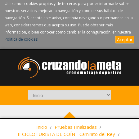
Utilizamos cookies propias y de terceros para poder informarle sobre
nuestros servicios, mejorar la navegación y conocer sus hábitos de
navegación. Si acepta este aviso, continúa navegando o permanece en la
web, consideraremos que acepta su uso. Puede obtener más
información, o bien conocer cómo cambiar la configuración, en nuestra
Política de cookies
.
Aceptar
Inicio
/
Pruebas Finalizadas
/
II CICLOTURISTA DE COÍN - Caminito del Rey
/