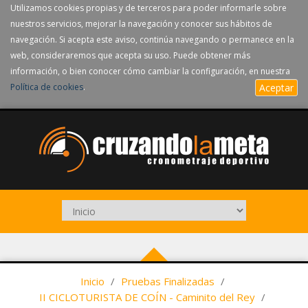
Utilizamos cookies propias y de terceros para poder informarle sobre
nuestros servicios, mejorar la navegación y conocer sus hábitos de
navegación. Si acepta este aviso, continúa navegando o permanece en la
web, consideraremos que acepta su uso. Puede obtener más
información, o bien conocer cómo cambiar la configuración, en nuestra
Política de cookies
.
Aceptar
Inicio
/
Pruebas Finalizadas
/
II CICLOTURISTA DE COÍN - Caminito del Rey
/