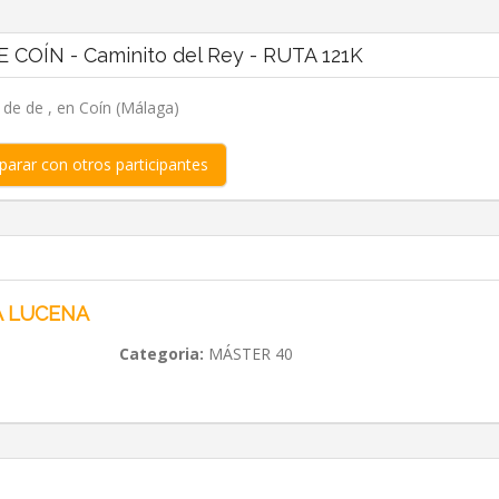
 COÍN - Caminito del Rey - RUTA 121K
, de de , en Coín (Málaga)
arar con otros participantes
A LUCENA
Categoria:
MÁSTER 40