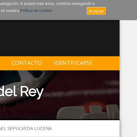
navegación. Si acepta este aviso, continúa navegando o
 en nuestra
Política de cookies
.
Aceptar
CONTACTO
IDENTIFICARSE
del Rey
FAEL SEPULVEDA LUCENA