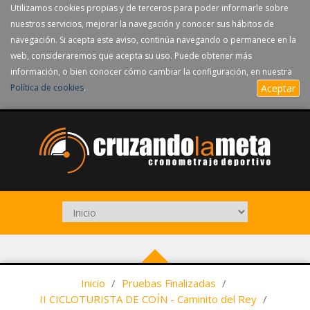
Utilizamos cookies propias y de terceros para poder informarle sobre
nuestros servicios, mejorar la navegación y conocer sus hábitos de
navegación. Si acepta este aviso, continúa navegando o permanece en la
web, consideraremos que acepta su uso. Puede obtener más
información, o bien conocer cómo cambiar la configuración, en nuestra
Política de cookies
.
Aceptar
Inicio
/
Pruebas Finalizadas
/
II CICLOTURISTA DE COÍN - Caminito del Rey
/