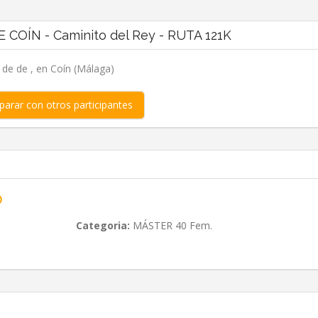
 COÍN - Caminito del Rey - RUTA 121K
, de de , en Coín (Málaga)
arar con otros participantes
O
Categoria:
MÁSTER 40 Fem.