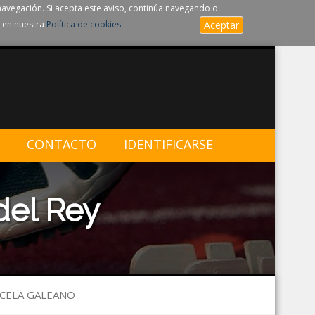
navegación. Si acepta este aviso, continúa navegando o
 en nuestra
Política de cookies
.
Aceptar
CONTACTO
IDENTIFICARSE
del Rey
RCELA GALEANO