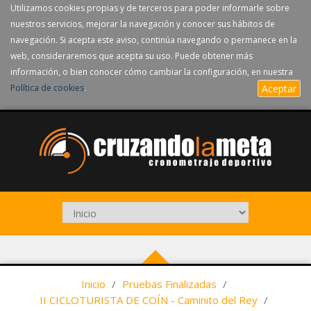
Utilizamos cookies propias y de terceros para poder informarle sobre
nuestros servicios, mejorar la navegación y conocer sus hábitos de
navegación. Si acepta este aviso, continúa navegando o permanece en la
web, consideraremos que acepta su uso. Puede obtener más
información, o bien conocer cómo cambiar la configuración, en nuestra
Política de cookies
.
Aceptar
Inicio
/
Pruebas Finalizadas
/
II CICLOTURISTA DE COÍN - Caminito del Rey
/