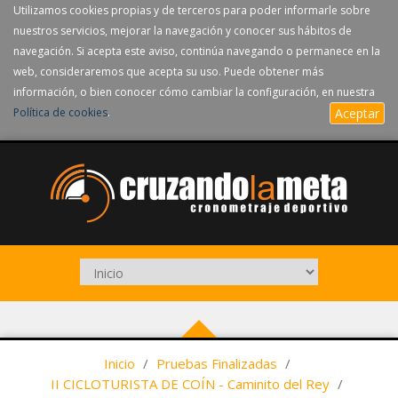
Utilizamos cookies propias y de terceros para poder informarle sobre
nuestros servicios, mejorar la navegación y conocer sus hábitos de
navegación. Si acepta este aviso, continúa navegando o permanece en la
web, consideraremos que acepta su uso. Puede obtener más
información, o bien conocer cómo cambiar la configuración, en nuestra
Política de cookies
.
Aceptar
Inicio
/
Pruebas Finalizadas
/
II CICLOTURISTA DE COÍN - Caminito del Rey
/