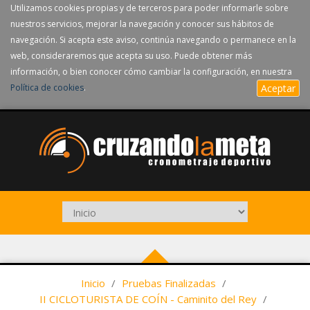
Utilizamos cookies propias y de terceros para poder informarle sobre
nuestros servicios, mejorar la navegación y conocer sus hábitos de
navegación. Si acepta este aviso, continúa navegando o permanece en la
web, consideraremos que acepta su uso. Puede obtener más
información, o bien conocer cómo cambiar la configuración, en nuestra
Política de cookies
.
Aceptar
Inicio
/
Pruebas Finalizadas
/
II CICLOTURISTA DE COÍN - Caminito del Rey
/