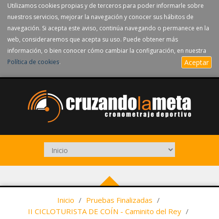
Utilizamos cookies propias y de terceros para poder informarle sobre
nuestros servicios, mejorar la navegación y conocer sus hábitos de
navegación. Si acepta este aviso, continúa navegando o permanece en la
web, consideraremos que acepta su uso. Puede obtener más
información, o bien conocer cómo cambiar la configuración, en nuestra
Política de cookies
.
Aceptar
Inicio
/
Pruebas Finalizadas
/
II CICLOTURISTA DE COÍN - Caminito del Rey
/