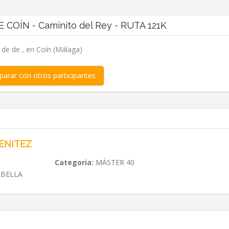
 COÍN - Caminito del Rey - RUTA 121K
, de de , en Coín (Málaga)
arar con otros participantes
ENITEZ
Categoria:
MÁSTER 40
RBELLA