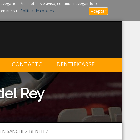
navegación. Si acepta este aviso, continúa navegando o
 en nuestra
Política de cookies
.
Aceptar
CONTACTO
IDENTIFICARSE
del Rey
BEN SANCHEZ BENITEZ