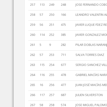
257
113
249
248
JOSE FERNANDO COB
258
57
250
166
LEANDRO VALENTIN A
259
56
251
475
JAVIER LUQUE FDEZ R
260
114
252
385
JAVIER GONZALEZ M
261
5
9
282
PILAR DOBLAS NARAN
262
57
253
711
SALVA TORRES DIAZ
263
115
254
677
SERGIO SANCHEZ VIL
264
116
255
478
GABRIEL MACÍAS NAR
265
16
256
477
JUAN JOSÉ MACÍAS M
266
117
257
687
JULIEN SILVERSTON
267
58
258
574
JOSE MIGUEL PALOM