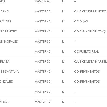
JADA
MÁSTER 60
M
--
OSANO
MÁSTER 50
M
CLUB CICLISTA PUENTE
NACHERA
MÁSTER 40
M
C.C. MIJAS
ZA BENITEZ
MÁSTER 40
M
C.D.C. PIÑON DE ATAQ
NN MORALES
MÁSTER 30
M
--
MÁSTER 40
M
C.C PUERTO REAL
 PLAZA
MÁSTER 50
M
CLUB CICLISTA MARBEL
UEZ SANTANA
MÁSTER 40
M
C.D. REVENTAITOS
ONZÁLEZ
MÁSTER 30
M
C.D. REVENTAITOS
MÁSTER 30
M
--
GARCÍA
MÁSTER 40
M
--