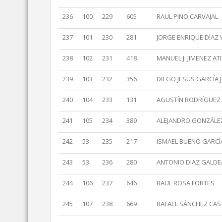
236
100
229
605
RAUL PINO CARVAJAL
237
101
230
281
JORGE ENRIQUE DÍAZ 
238
102
231
418
MANUEL J. JIMENEZ AT
239
103
232
356
DIEGO JESUS GARCÍA 
240
104
233
131
AGUSTÍN RODRÍGUEZ
241
105
234
389
ALEJANDRO GONZÁLEZ
242
53
235
217
ISMAEL BUENO GARCÍ
243
53
236
280
ANTONIO DIAZ GALD
244
106
237
646
RAUL ROSA FORTES
245
107
238
669
RAFAEL SÁNCHEZ CA