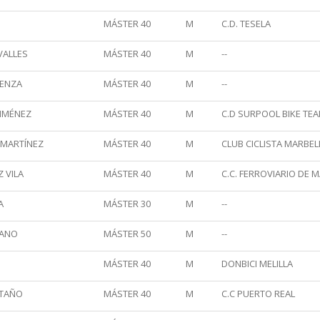
MÁSTER 40
M
C.D. TESELA
VALLES
MÁSTER 40
M
--
IENZA
MÁSTER 40
M
--
JIMÉNEZ
MÁSTER 40
M
C.D SURPOOL BIKE TE
 MARTÍNEZ
MÁSTER 40
M
CLUB CICLISTA MARBEL
 VILA
MÁSTER 40
M
C.C. FERROVIARIO DE 
A
MÁSTER 30
M
--
EANO
MÁSTER 50
M
--
MÁSTER 40
M
DONBICI MELILLA
STAÑO
MÁSTER 40
M
C.C PUERTO REAL