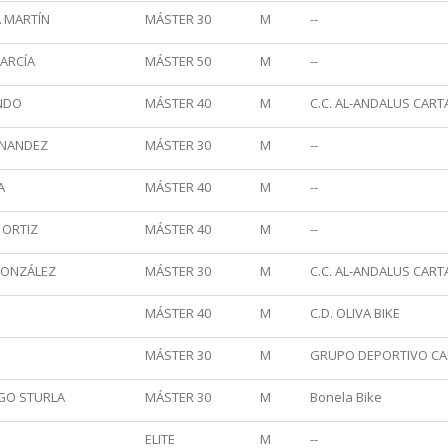
 MARTÍN
MÁSTER 30
M
--
ARCÍA
MÁSTER 50
M
--
NDO
MÁSTER 40
M
C.C. AL-ANDALUS CAR
RNANDEZ
MÁSTER 30
M
--
A
MÁSTER 40
M
--
 ORTIZ
MÁSTER 40
M
--
GONZÁLEZ
MÁSTER 30
M
C.C. AL-ANDALUS CAR
MÁSTER 40
M
C.D. OLIVA BIKE
MÁSTER 30
M
GRUPO DEPORTIVO C
GO STURLA
MÁSTER 30
M
Bonela Bike
ELITE
M
--