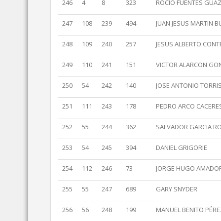
246
4
8
323
ROCIO FUENTES GUA
247
108
239
494
JUAN JESUS MARTIN 
248
109
240
257
JESUS ALBERTO CON
249
110
241
151
VICTOR ALARCON GO
250
54
242
140
JOSE ANTONIO TORRI
251
111
243
178
PEDRO ARCO CACERE
252
55
244
362
SALVADOR GARCIA R
253
54
245
394
DANIEL GRIGORIE
254
112
246
73
JORGE HUGO AMADO
255
55
247
689
GARY SNYDER
256
56
248
199
MANUEL BENITO PÉRE