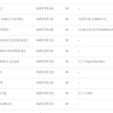
EZ
MÁSTER 40
M
--
 SAINZ CASTRO
MÁSTER 50
M
TOPE DE GAMA 5.0
NTERO
MÁSTER 40
M
CLUB CICLISTA MANILV
ÍNGUEZ GONZALEZ
MÁSTER 50
M
--
ENDA RODRÍGUEZ
MÁSTER 40
M
--
ÉNDEZ LUQUE
MÁSTER 50
M
C.C. Pepe Benítez
ES
MÁSTER 30
M
--
TE
MÁSTER 40
M
--
 GIL
MÁSTER 50
M
C.C. COIN
 GARCIA
MÁSTER 30
M
--