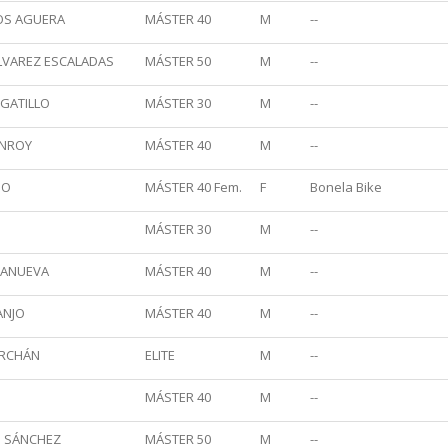
OS AGUERA
MÁSTER 40
M
--
LVAREZ ESCALADAS
MÁSTER 50
M
--
EGATILLO
MÁSTER 30
M
--
ONROY
MÁSTER 40
M
--
JO
MÁSTER 40 Fem.
F
Bonela Bike
MÁSTER 30
M
--
LANUEVA
MÁSTER 40
M
--
ANJO
MÁSTER 40
M
--
ERCHÁN
ELITE
M
--
MÁSTER 40
M
--
O SÁNCHEZ
MÁSTER 50
M
--