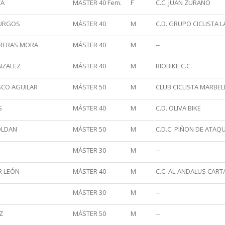
ZA
MÁSTER 40 Fem.
F
C.C. JUAN ZURANO
BURGOS
MÁSTER 40
M
C.D. GRUPO CICLISTA 
TRERAS MORA
MÁSTER 40
M
--
NZALEZ
MÁSTER 40
M
RIOBIKE C.C.
SCO AGUILAR
MÁSTER 50
M
CLUB CICLISTA MARBEL
S
MÁSTER 40
M
C.D. OLIVA BIKE
OLDAN
MÁSTER 50
M
C.D.C. PIÑON DE ATAQ
MÁSTER 30
M
--
R LEÓN
MÁSTER 40
M
C.C. AL-ANDALUS CAR
MÁSTER 30
M
--
Z
MÁSTER 50
M
--