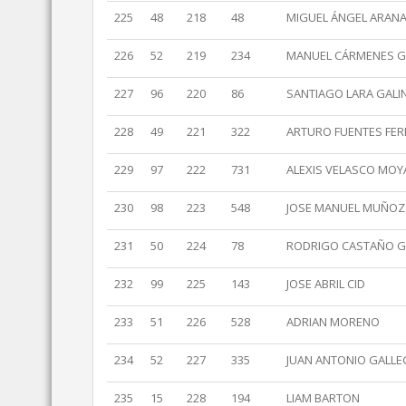
225
48
218
48
MIGUEL ÁNGEL ARANA
226
52
219
234
MANUEL CÁRMENES G
227
96
220
86
SANTIAGO LARA GALI
228
49
221
322
ARTURO FUENTES FE
229
97
222
731
ALEXIS VELASCO MOY
230
98
223
548
JOSE MANUEL MUÑOZ
231
50
224
78
RODRIGO CASTAÑO 
232
99
225
143
JOSE ABRIL CID
233
51
226
528
ADRIAN MORENO
234
52
227
335
JUAN ANTONIO GALLE
235
15
228
194
LIAM BARTON