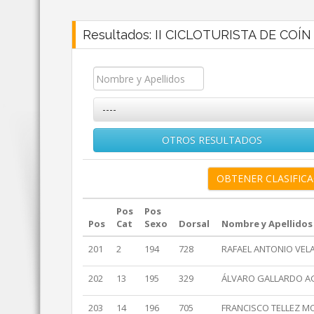
Resultados: II CICLOTURISTA DE COÍN 
----
OTROS RESULTADOS
Pos
Pos
Pos
Cat
Sexo
Dorsal
Nombre y Apellidos
201
2
194
728
RAFAEL ANTONIO VEL
202
13
195
329
ÁLVARO GALLARDO A
203
14
196
705
FRANCISCO TELLEZ M