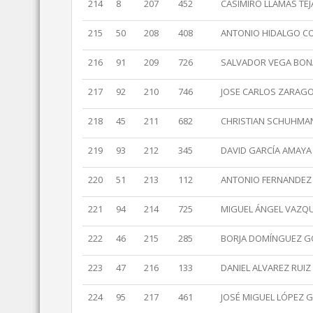
214
8
207
452
CASIMIRO LLAMAS TE
215
50
208
408
ANTONIO HIDALGO C
216
91
209
726
SALVADOR VEGA BO
217
92
210
746
JOSE CARLOS ZARAGO
218
45
211
682
CHRISTIAN SCHUHMA
219
93
212
345
DAVID GARCÍA AMAYA
220
51
213
112
ANTONIO FERNANDEZ
221
94
214
725
MIGUEL ÁNGEL VAZQ
222
46
215
285
BORJA DOMÍNGUEZ G
223
47
216
133
DANIEL ALVAREZ RUIZ
224
95
217
461
JOSÉ MIGUEL LÓPEZ 