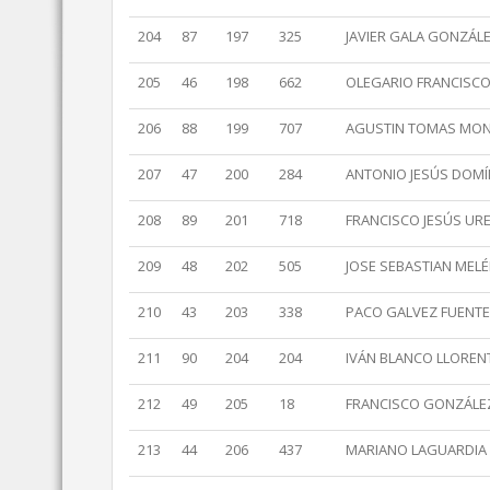
204
87
197
325
JAVIER GALA GONZÁL
205
46
198
662
OLEGARIO FRANCISCO
206
88
199
707
AGUSTIN TOMAS MO
207
47
200
284
ANTONIO JESÚS DOM
208
89
201
718
FRANCISCO JESÚS UR
209
48
202
505
JOSE SEBASTIAN MEL
210
43
203
338
PACO GALVEZ FUENT
211
90
204
204
IVÁN BLANCO LLOREN
212
49
205
18
FRANCISCO GONZÁLEZ
213
44
206
437
MARIANO LAGUARDIA