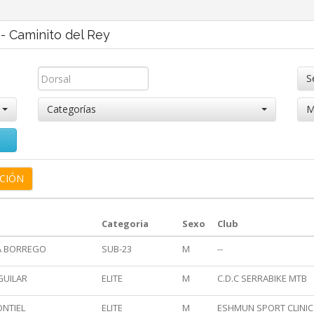
- Caminito del Rey
S
Categorías
M
Categoria
Sexo
Club
A BORREGO
SUB-23
M
--
GUILAR
ELITE
M
C.D.C SERRABIKE MTB
ONTIEL
ELITE
M
ESHMUN SPORT CLINIC 