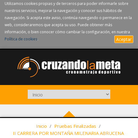
Utilizamos cookies propias y de terceros para poder informarle sobre
nuestros servicios, mejorar la navegación y conocer sus hábitos de
navegación. Si acepta este aviso, continúa navegando o permanece en la
web, consideraremos que acepta su uso. Puede obtener más
información, o bien conocer cómo cambiar la configuración, en nuestra
Política de cookies
.
Aceptar
Inicio
/
Pruebas Finalizadas
/
II CARRERA POR MONTAÑA MILENARIA ABRUCENA