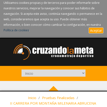
Utilizamos cookies propias y de terceros para poder informarle sobre
nuestros servicios, mejorar la navegación y conocer sus hábitos de
navegación. Si acepta este aviso, continúa navegando o permanece en la
web, consideraremos que acepta su uso. Puede obtener más
información, o bien conocer cómo cambiar la configuración, en nuestra
Política de cookies
.
Aceptar
Inicio
/
Pruebas Finalizadas
/
II CARRERA POR MONTAÑA MILENARIA ABRUCENA