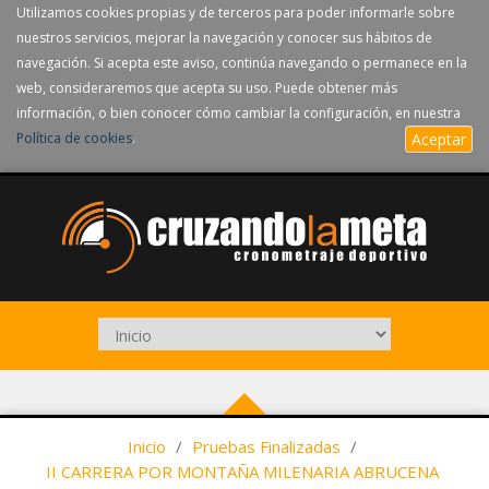
Utilizamos cookies propias y de terceros para poder informarle sobre
nuestros servicios, mejorar la navegación y conocer sus hábitos de
navegación. Si acepta este aviso, continúa navegando o permanece en la
web, consideraremos que acepta su uso. Puede obtener más
información, o bien conocer cómo cambiar la configuración, en nuestra
Política de cookies
.
Aceptar
Inicio
/
Pruebas Finalizadas
/
II CARRERA POR MONTAÑA MILENARIA ABRUCENA