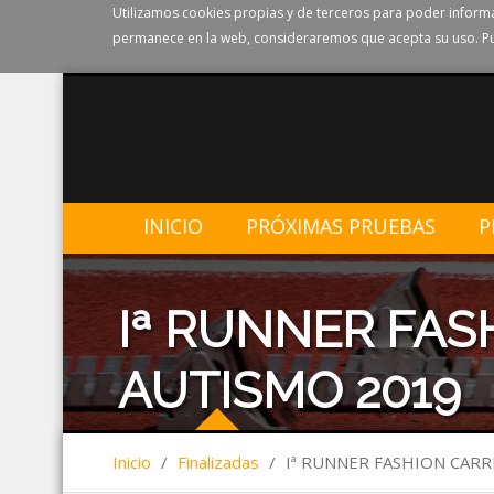
Utilizamos cookies propias y de terceros para poder informa
permanece en la web, consideraremos que acepta su uso. Pu
INICIO
PRÓXIMAS PRUEBAS
P
Iª RUNNER FAS
AUTISMO 2019
Inicio
/
Finalizadas
/
Iª RUNNER FASHION CARR