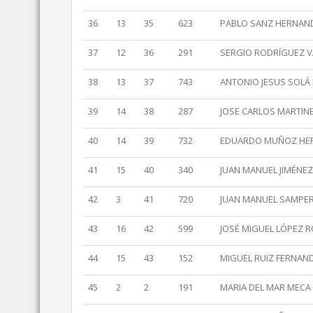
36
13
35
623
PABLO SANZ HERNAN
37
12
36
291
SERGIO RODRÍGUEZ V
38
13
37
743
ANTONIO JESUS SOL
39
14
38
287
JOSE CARLOS MARTIN
40
14
39
732
EDUARDO MUÑOZ HE
41
15
40
340
JUAN MANUEL JIMÉNEZ
42
3
41
720
JUAN MANUEL SAMPER
43
16
42
599
JOSÉ MIGUEL LÓPEZ 
44
15
43
152
MIGUEL RUIZ FERNAN
45
2
2
191
MARIA DEL MAR MECA