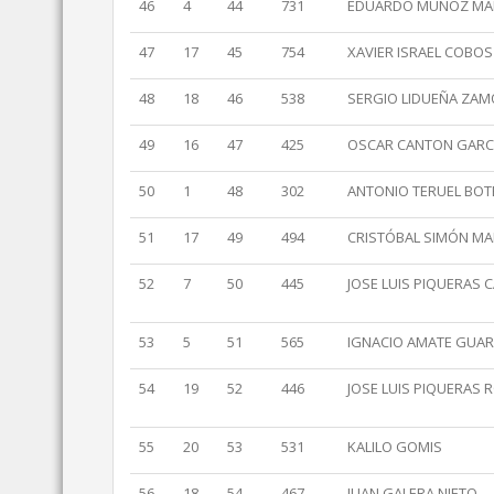
46
4
44
731
EDUARDO MUÑOZ MA
47
17
45
754
XAVIER ISRAEL COBOS
48
18
46
538
SERGIO LIDUEÑA ZA
49
16
47
425
OSCAR CANTON GARC
50
1
48
302
ANTONIO TERUEL BOT
51
17
49
494
CRISTÓBAL SIMÓN MA
52
7
50
445
JOSE LUIS PIQUERAS 
53
5
51
565
IGNACIO AMATE GUA
54
19
52
446
JOSE LUIS PIQUERAS 
55
20
53
531
KALILO GOMIS
56
18
54
467
JUAN GALERA NIETO