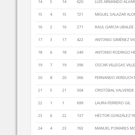
14
5
14
620
LUIS ARMANDO ALVA
15
4
15
721
MIGUEL SALAZAR AL
16
2
16
271
RAUL GARCIA UBALDE
17
3
17
422
ANTONIO GIMÉNEZ VI
18
6
18
249
ANTONIO RODRIGO HE
19
7
19
396
OSCAR VILLEGAS VILL
20
8
20
366
FERNANDO VERDUCH
21
5
21
304
CRISTÓBAL VALVERDE
22
1
1
699
LAURA FERRERO GIL
23
6
22
137
HÉCTOR GONZÁLEZ Y
24
4
23
763
MANUEL POMARES M