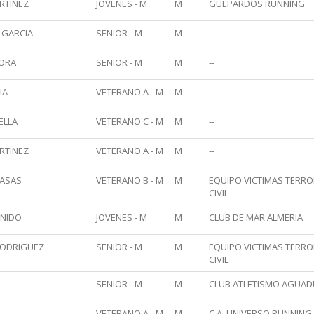
RTINEZ
JOVENES - M
M
GUEPARDOS RUNNING
 GARCIA
SENIOR - M
M
--
MORA
SENIOR - M
M
--
IA
VETERANO A - M
M
--
ELLA
VETERANO C - M
M
--
RTÍNEZ
VETERANO A - M
M
--
CASAS
VETERANO B - M
M
EQUIPO VICTIMAS TERRO
CIVIL
RNIDO
JOVENES - M
M
CLUB DE MAR ALMERIA
RODRIGUEZ
SENIOR - M
M
EQUIPO VICTIMAS TERRO
CIVIL
SENIOR - M
M
CLUB ATLETISMO AGUAD
VETERANO A - M
M
C.A. UNIVERSO RUNNING