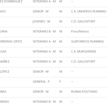
REZ DOMINGUEZ
VETERANO A - M
M
--
ONSO
SENIOR - M
M
C.A. UNIVERSO RUNNING
JOVENES - M
M
C.D. GALOSPORT
CIANA
VETERANO B - M
M
Psicofitness
RRERIAS ORTIZ
VETERANO A - M
M
GUEPARDOS RUNNING
EGAS
VETERANO A - M
M
C.A. MURGIVERDE
 MAÑEZ
VETERANO A - M
M
C.D. GALOSPORT
 LÓPEZ
SENIOR - M
M
--
GENERAL - F
F
--
EBRA
SENIOR - M
M
RUN04 ATLETISMO
ORENO
VETERANO B - M
M
--