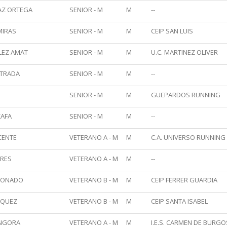
AZ ORTEGA
SENIOR - M
M
--
MIRAS
SENIOR - M
M
CEIP SAN LUIS
LEZ AMAT
SENIOR - M
M
U.C. MARTINEZ OLIVER
STRADA
SENIOR - M
M
--
SENIOR - M
M
GUEPARDOS RUNNING
ZAFA
SENIOR - M
M
--
CENTE
VETERANO A - M
M
C.A. UNIVERSO RUNNING
ERES
VETERANO A - M
M
--
DONADO
VETERANO B - M
M
CEIP FERRER GUARDIA
RQUEZ
VETERANO B - M
M
CEIP SANTA ISABEL
NGORA
VETERANO A - M
M
I.E.S. CARMEN DE BURGO