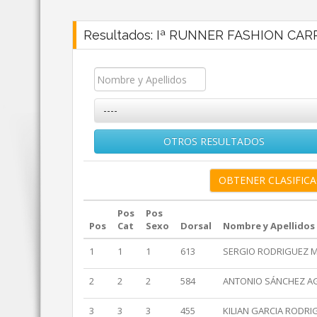
Resultados: Iª RUNNER FASHION CA
----
OTROS RESULTADOS
Pos
Pos
Pos
Cat
Sexo
Dorsal
Nombre y Apellidos
1
1
1
613
SERGIO RODRIGUEZ 
2
2
2
584
ANTONIO SÁNCHEZ A
3
3
3
455
KILIAN GARCIA RODRI