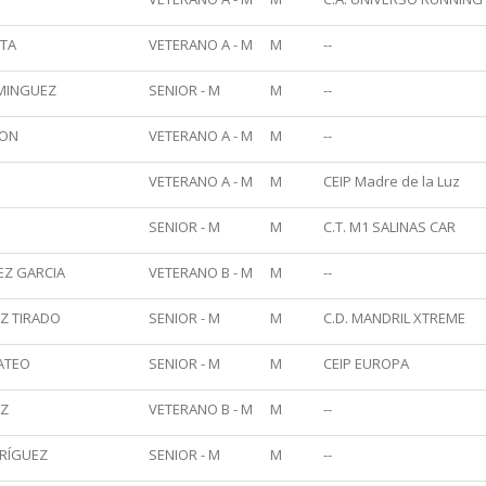
STA
VETERANO A - M
M
--
OMINGUEZ
SENIOR - M
M
--
JON
VETERANO A - M
M
--
VETERANO A - M
M
CEIP Madre de la Luz
SENIOR - M
M
C.T. M1 SALINAS CAR
EZ GARCIA
VETERANO B - M
M
--
Z TIRADO
SENIOR - M
M
C.D. MANDRIL XTREME
ATEO
SENIOR - M
M
CEIP EUROPA
EZ
VETERANO B - M
M
--
RÍGUEZ
SENIOR - M
M
--