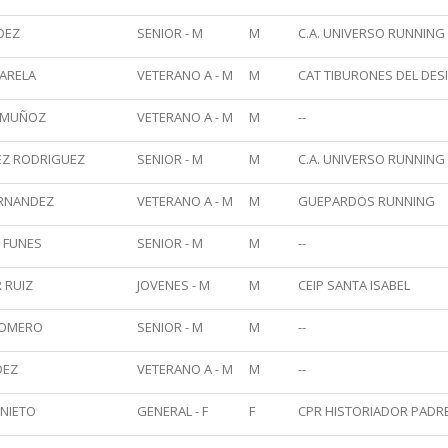
DEZ
SENIOR - M
M
C.A. UNIVERSO RUNNING
ARELA
VETERANO A - M
M
CAT TIBURONES DEL DES
Á MUÑOZ
VETERANO A - M
M
--
EZ RODRIGUEZ
SENIOR - M
M
C.A. UNIVERSO RUNNING
RNANDEZ
VETERANO A - M
M
GUEPARDOS RUNNING
 FUNES
SENIOR - M
M
--
 RUIZ
JOVENES - M
M
CEIP SANTA ISABEL
ROMERO
SENIOR - M
M
--
DEZ
VETERANO A - M
M
--
 NIETO
GENERAL - F
F
CPR HISTORIADOR PADRE