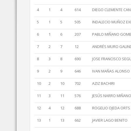
4
1
4
614
DIEGO CLEMENTE CA
5
1
5
505
INDALECIO MUÑOZ EX
6
1
6
207
PABLO MIÑANO GOM
7
2
7
12
ANDRÉS MURO GALIN
8
3
8
690
JOSE FRANCISCO SEG
9
2
9
646
IVAN MAÑAS ALONSO
10
2
10
702
AZIZ BACHIRI
11
3
11
576
JESÚS NARRO MIÑAN
12
4
12
688
ROGELIO OJEDA ORTS
13
1
13
662
JAVIER LAGO BENITO