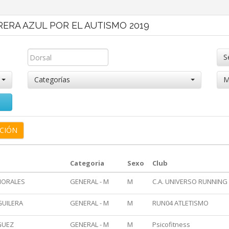
RRERA AZUL POR EL AUTISMO 2019
S
Categorías
M
Categoria
Sexo
Club
MORALES
GENERAL - M
M
C.A. UNIVERSO RUNNING
GUILERA
GENERAL - M
M
RUN04 ATLETISMO
GUEZ
GENERAL - M
M
Psicofitness