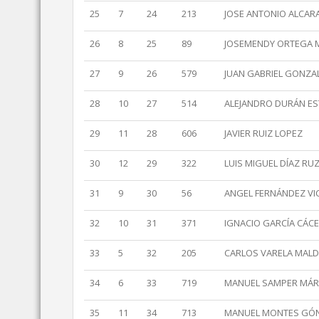
25
7
24
213
JOSE ANTONIO ALCAR
26
8
25
89
JOSEMENDY ORTEGA 
27
9
26
579
JUAN GABRIEL GONZA
28
10
27
514
ALEJANDRO DURÁN E
29
11
28
606
JAVIER RUIZ LOPEZ
30
12
29
322
LUIS MIGUEL DÍAZ RU
31
9
30
56
ANGEL FERNÁNDEZ VI
32
10
31
371
IGNACIO GARCÍA CÁC
33
5
32
205
CARLOS VARELA MAL
34
6
33
719
MANUEL SAMPER MÁ
35
11
34
713
MANUEL MONTES GÓ