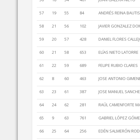
57
19
55
84
ANDRÉS REINA BAUTI
58
21
56
102
JAVIER GONZALEZ D
59
20
57
428
DANIEL FLORES CALLE
60
21
58
653
ELÍAS NIETO LATORRE
61
22
59
689
FELIPE RUBIO CLARES
62
8
60
463
JOSE ANTONIO GIMEN
63
23
61
387
JOSE MANUEL SANCHE
64
24
62
281
RAÚL CAMENFORTE M
65
9
63
761
GABRIEL LÓPEZ GÓM
66
25
64
256
EDÉN SALMERÓN ROD