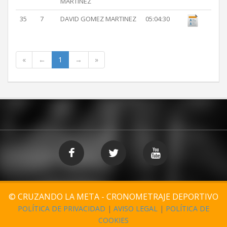
MARTINEZ
35
7
DAVID GOMEZ MARTINEZ
05:04:30
«
←
1
→
»
© CRUZANDO LA META - CRONOMETRAJE DEPORTIVO
POLÍTICA DE PRIVACIDAD
|
AVISO LEGAL
|
POLÍTICA DE
COOKIES