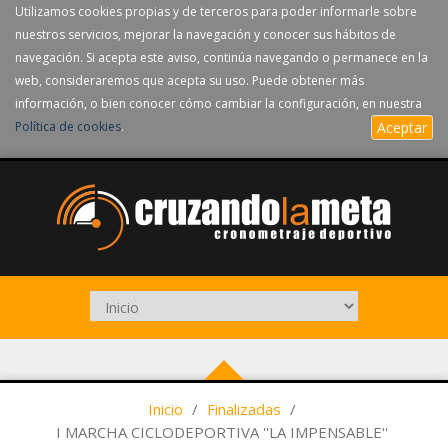
Utilizamos cookies propias y de terceros para poder informarle sobre
nuestros servicios, mejorar la navegación y conocer sus hábitos de
navegación. Si acepta este aviso, continúa navegando o permanece en la
web, consideraremos que acepta su uso. Puede obtener más
información, o bien conocer cómo cambiar la configuración, en nuestra
Política de cookies
.
Aceptar
Inicio
/
Finalizadas
/
I MARCHA CICLODEPORTIVA ''LA IMPENSABLE''