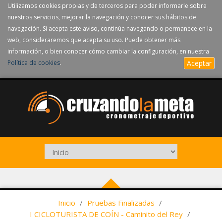
Utilizamos cookies propias y de terceros para poder informarle sobre
nuestros servicios, mejorar la navegación y conocer sus hábitos de
navegación. Si acepta este aviso, continúa navegando o permanece en la
web, consideraremos que acepta su uso. Puede obtener más
información, o bien conocer cómo cambiar la configuración, en nuestra
Política de cookies
.
Aceptar
Inicio
/
Pruebas Finalizadas
/
I CICLOTURISTA DE COÍN - Caminito del Rey
/