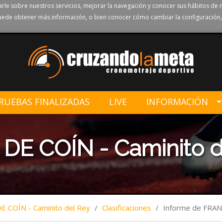
rle sobre nuestros servicios, mejorar la navegación y conocer sus hábitos de 
ede obtener más información, o bien conocer cómo cambiar la configuración,
RUEBAS FINALIZADAS
LIVE
INFORMACIÓN
DE COÍN - Caminito d
E COÍN - Caminito del Rey
/
Clasificaciones
/
Informe de FRA