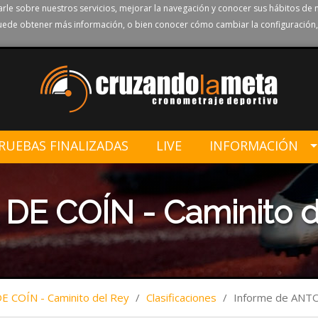
rle sobre nuestros servicios, mejorar la navegación y conocer sus hábitos de 
ede obtener más información, o bien conocer cómo cambiar la configuración,
RUEBAS FINALIZADAS
LIVE
INFORMACIÓN
DE COÍN - Caminito d
E COÍN - Caminito del Rey
/
Clasificaciones
/
Informe de AN