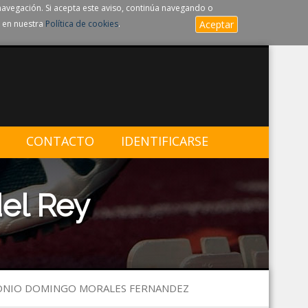
navegación. Si acepta este aviso, continúa navegando o
 en nuestra
Política de cookies
.
Aceptar
CONTACTO
IDENTIFICARSE
el Rey
TONIO DOMINGO MORALES FERNANDEZ