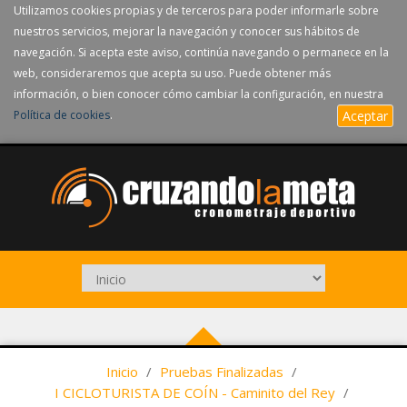
Utilizamos cookies propias y de terceros para poder informarle sobre
nuestros servicios, mejorar la navegación y conocer sus hábitos de
navegación. Si acepta este aviso, continúa navegando o permanece en la
web, consideraremos que acepta su uso. Puede obtener más
información, o bien conocer cómo cambiar la configuración, en nuestra
Política de cookies
.
Aceptar
Inicio
/
Pruebas Finalizadas
/
I CICLOTURISTA DE COÍN - Caminito del Rey
/