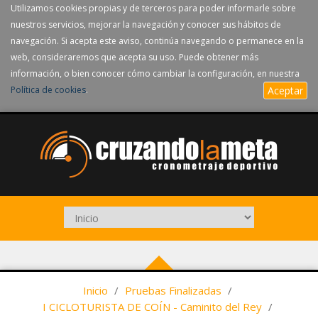
Utilizamos cookies propias y de terceros para poder informarle sobre
nuestros servicios, mejorar la navegación y conocer sus hábitos de
navegación. Si acepta este aviso, continúa navegando o permanece en la
web, consideraremos que acepta su uso. Puede obtener más
información, o bien conocer cómo cambiar la configuración, en nuestra
Política de cookies
.
Aceptar
Inicio
/
Pruebas Finalizadas
/
I CICLOTURISTA DE COÍN - Caminito del Rey
/