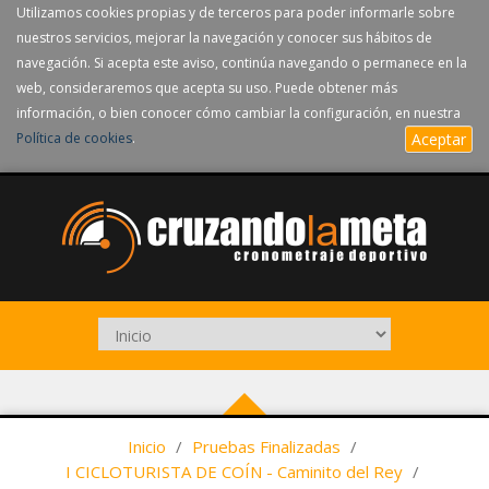
Utilizamos cookies propias y de terceros para poder informarle sobre
nuestros servicios, mejorar la navegación y conocer sus hábitos de
navegación. Si acepta este aviso, continúa navegando o permanece en la
web, consideraremos que acepta su uso. Puede obtener más
información, o bien conocer cómo cambiar la configuración, en nuestra
Política de cookies
.
Aceptar
Inicio
/
Pruebas Finalizadas
/
I CICLOTURISTA DE COÍN - Caminito del Rey
/