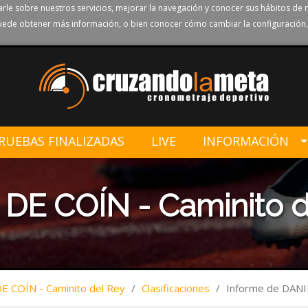
rle sobre nuestros servicios, mejorar la navegación y conocer sus hábitos de 
ede obtener más información, o bien conocer cómo cambiar la configuración,
RUEBAS FINALIZADAS
LIVE
INFORMACIÓN
DE COÍN - Caminito d
E COÍN - Caminito del Rey
/
Clasificaciones
/
Informe de DAN