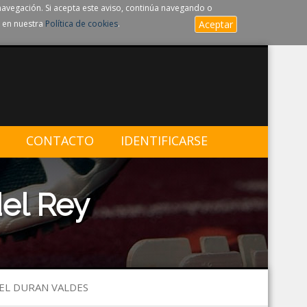
navegación. Si acepta este aviso, continúa navegando o
 en nuestra
Política de cookies
.
Aceptar
CONTACTO
IDENTIFICARSE
el Rey
IEL DURAN VALDES