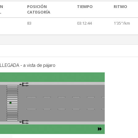
ÓN
POSICIÓN
TIEMPO
RITMO
L
CATEGORÍA
83
03:12:44
1'35"/km
LLEGADA - a vista de pájaro