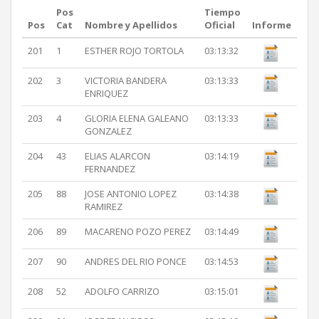
Pos
Tiempo
Pos
Cat
Nombre y Apellidos
Oficial
Informe
201
1
ESTHER ROJO TORTOLA
03:13:32
202
3
VICTORIA BANDERA
03:13:33
ENRIQUEZ
203
4
GLORIA ELENA GALEANO
03:13:33
GONZALEZ
204
43
ELIAS ALARCON
03:14:19
FERNANDEZ
205
88
JOSE ANTONIO LOPEZ
03:14:38
RAMIREZ
206
89
MACARENO POZO PEREZ
03:14:49
207
90
ANDRES DEL RIO PONCE
03:14:53
208
52
ADOLFO CARRIZO
03:15:01