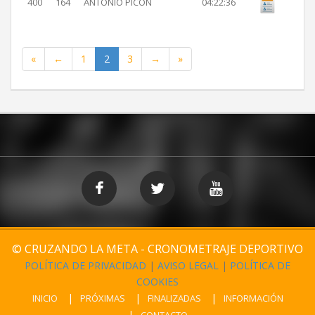
400
164
ANTONIO PICON
04:22:36
«
←
1
2
3
→
»
© CRUZANDO LA META - CRONOMETRAJE DEPORTIVO
POLÍTICA DE PRIVACIDAD
|
AVISO LEGAL
|
POLÍTICA DE
COOKIES
INICIO
PRÓXIMAS
FINALIZADAS
INFORMACIÓN