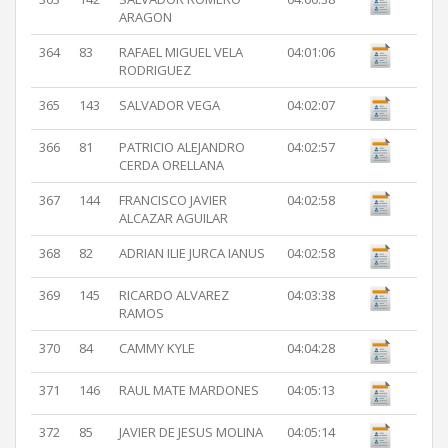
ARAGON
364
83
RAFAEL MIGUEL VELA
04:01:06
RODRIGUEZ
365
143
SALVADOR VEGA
04:02:07
366
81
PATRICIO ALEJANDRO
04:02:57
CERDA ORELLANA
367
144
FRANCISCO JAVIER
04:02:58
ALCAZAR AGUILAR
368
82
ADRIAN ILIE JURCA IANUS
04:02:58
369
145
RICARDO ALVAREZ
04:03:38
RAMOS
370
84
CAMMY KYLE
04:04:28
371
146
RAUL MATE MARDONES
04:05:13
372
85
JAVIER DE JESUS MOLINA
04:05:14