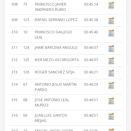
308
73
FRANCISCO JAVIER
03:45:14
ANDRADES RUBIO
309
123
RAFAEL SERRANO LOPEZ
03:45:38
310
10
FRANCISCO GALLEGO
03:45:40
LEAL
311
124
JAIME BARCENA ANGULO
03:46:07
312
125
IKER MEZO ASCARGORTA
03:46:07
313
126
ROGER SANCHEZ SITJA
03:46:21
314
67
ANTONIO JESUS MARTIN
03:46:29
PARDO
315
68
JOSE ANTONIO LEAL
03:46:51
MUÑOZ
316
69
JUAN LUIS SANTOS
03:46:51
MEJIAS
317
74
MIGUEL ANGEL SOLER
03:47:25