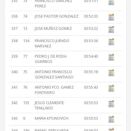
335
73
FRANCISCO SANCHEZ
03:51:51
PEREZ
336
74
JOSE PASTOR GONZALEZ
03:52:33
337
13
JOSE MUÑOZ GOMEZ
03:53:22
338
134
FRANCISCO JURADO
03:53:36
NARVAEZ
339
77
PEDRO J. DE RODA
03:54:40
GUERBOS
340
75
ANTONIO FRANCISCO
03:55:18
GONZALEZ SANTIAGO
341
76
ANTONIO FCO. GAMEZ
03:55:43
FONTIVERO
342
135
JESUS CLEMENTE
03:55:53
TENLLADO
343
6
MARIA KITUNOVICH
03:55:53
344
136
RAFAEL SEPULVEDA
03:56:02