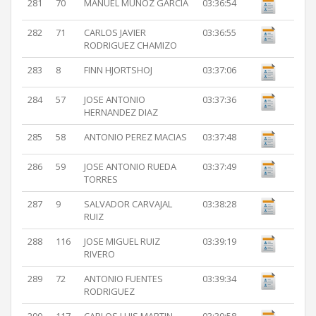
281
70
MANUEL MUÑOZ GARCIA
03:36:54
282
71
CARLOS JAVIER
03:36:55
RODRIGUEZ CHAMIZO
283
8
FINN HJORTSHOJ
03:37:06
284
57
JOSE ANTONIO
03:37:36
HERNANDEZ DIAZ
285
58
ANTONIO PEREZ MACIAS
03:37:48
286
59
JOSE ANTONIO RUEDA
03:37:49
TORRES
287
9
SALVADOR CARVAJAL
03:38:28
RUIZ
288
116
JOSE MIGUEL RUIZ
03:39:19
RIVERO
289
72
ANTONIO FUENTES
03:39:34
RODRIGUEZ