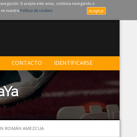
navegación. Si acepta este aviso, continúa navegando o
 en nuestra
Política de cookies
.
Aceptar
CONTACTO
IDENTIFICARSE
aYa
JUAN ROMÁN AMEZCUA