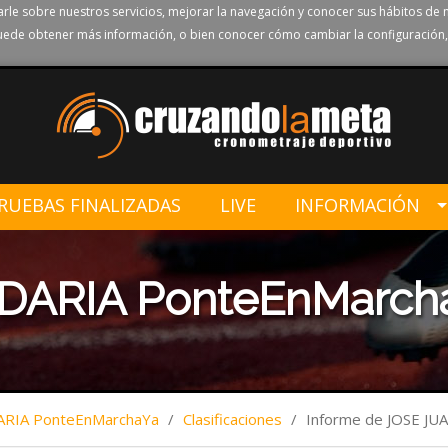
rle sobre nuestros servicios, mejorar la navegación y conocer sus hábitos de 
ede obtener más información, o bien conocer cómo cambiar la configuración,
RUEBAS FINALIZADAS
LIVE
INFORMACIÓN
DARIA PonteEnMarch
ARIA PonteEnMarchaYa
/
Clasificaciones
/
Informe de JOSE 