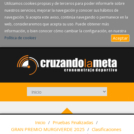
Utilizamos cookies propias y de terceros para poder informarle sobre
nuestros servicios, mejorar la navegación y conocer sus hábitos de
navegación. Si acepta este aviso, continúa navegando o permanece en la
web, consideraremos que acepta su uso. Puede obtener más
información, o bien conocer cómo cambiar la configuración, en nuestra
Política de cookies
.
Aceptar
Inicio
/
Pruebas Finalizadas
/
GRAN PREMIO MURGIVERDE 2025
/
Clasificaciones