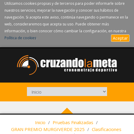
Utilizamos cookies propias y de terceros para poder informarle sobre
nuestros servicios, mejorar la navegación y conocer sus hábitos de
navegación. Si acepta este aviso, continúa navegando o permanece en la
web, consideraremos que acepta su uso. Puede obtener más
información, o bien conocer cómo cambiar la configuración, en nuestra
Política de cookies
.
Aceptar
Inicio
/
Pruebas Finalizadas
/
GRAN PREMIO MURGIVERDE 2025
/
Clasificaciones