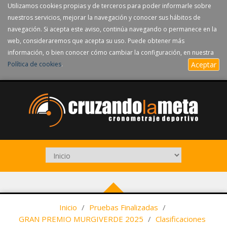
Utilizamos cookies propias y de terceros para poder informarle sobre
nuestros servicios, mejorar la navegación y conocer sus hábitos de
navegación. Si acepta este aviso, continúa navegando o permanece en la
web, consideraremos que acepta su uso. Puede obtener más
información, o bien conocer cómo cambiar la configuración, en nuestra
Política de cookies
.
Aceptar
Inicio
/
Pruebas Finalizadas
/
GRAN PREMIO MURGIVERDE 2025
/
Clasificaciones