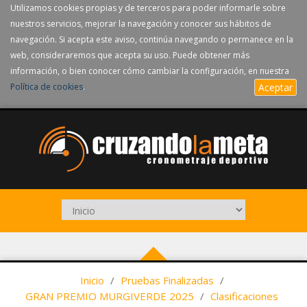
Utilizamos cookies propias y de terceros para poder informarle sobre
nuestros servicios, mejorar la navegación y conocer sus hábitos de
navegación. Si acepta este aviso, continúa navegando o permanece en la
web, consideraremos que acepta su uso. Puede obtener más
información, o bien conocer cómo cambiar la configuración, en nuestra
Política de cookies
.
Aceptar
Inicio
/
Pruebas Finalizadas
/
GRAN PREMIO MURGIVERDE 2025
/
Clasificaciones