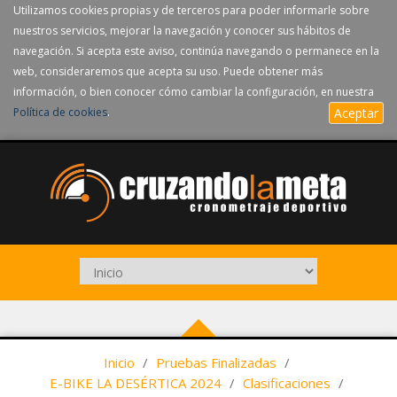
Utilizamos cookies propias y de terceros para poder informarle sobre
nuestros servicios, mejorar la navegación y conocer sus hábitos de
navegación. Si acepta este aviso, continúa navegando o permanece en la
web, consideraremos que acepta su uso. Puede obtener más
información, o bien conocer cómo cambiar la configuración, en nuestra
Política de cookies
.
Aceptar
Inicio
/
Pruebas Finalizadas
/
E-BIKE LA DESÉRTICA 2024
/
Clasificaciones
/