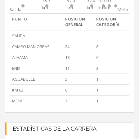
18.7
37.0
52.0
61.0
65.0
km
km
km
km
km
Salida
Meta
PUNTO
POSICIÓN
POSICIÓN
GENERAL
CATEGORÍA
SALIDA
-
-
CAMPO MANIOBRAS
24
8
ALHAMA
18
6
ENIX
11
3
AGUADULCE
5
1
KM 62
6
1
META
7
1
ESTADÍSTICAS DE LA CARRERA