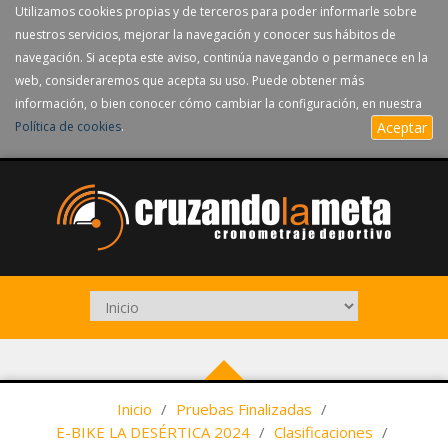
Utilizamos cookies propias y de terceros para poder informarle sobre
nuestros servicios, mejorar la navegación y conocer sus hábitos de
navegación. Si acepta este aviso, continúa navegando o permanece en la
web, consideraremos que acepta su uso. Puede obtener más
información, o bien conocer cómo cambiar la configuración, en nuestra
Política de cookies
.
Aceptar
Inicio
/
Pruebas Finalizadas
/
E-BIKE LA DESÉRTICA 2024
/
Clasificaciones
/