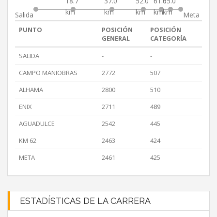
18.7
37.0
52.0
61.0
65.0
km
km
km
km
km
Salida
Meta
PUNTO
POSICIÓN
POSICIÓN
GENERAL
CATEGORÍA
SALIDA
-
-
CAMPO MANIOBRAS
2772
507
ALHAMA
2800
510
ENIX
2711
489
AGUADULCE
2542
445
KM 62
2463
424
META
2461
425
ESTADÍSTICAS DE LA CARRERA