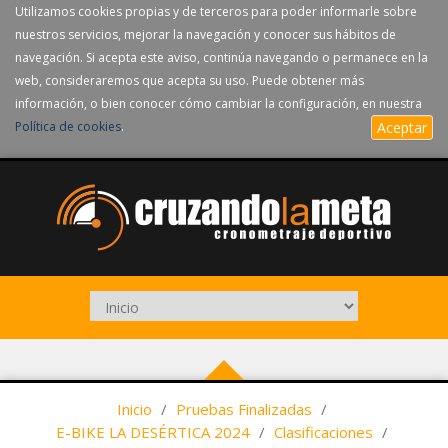
Utilizamos cookies propias y de terceros para poder informarle sobre
nuestros servicios, mejorar la navegación y conocer sus hábitos de
navegación. Si acepta este aviso, continúa navegando o permanece en la
web, consideraremos que acepta su uso. Puede obtener más
información, o bien conocer cómo cambiar la configuración, en nuestra
Política de cookies
.
Aceptar
Inicio
/
Pruebas Finalizadas
/
E-BIKE LA DESÉRTICA 2024
/
Clasificaciones
/