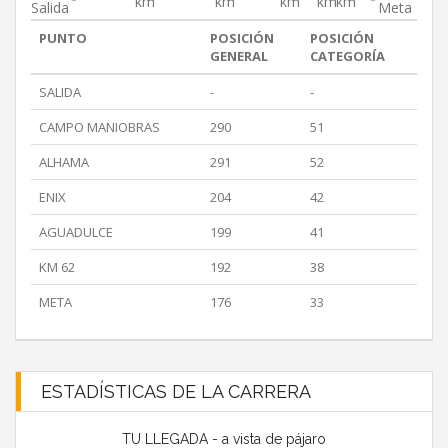
km
km
km
km
km
Salida
Meta
PUNTO
POSICIÓN
POSICIÓN
GENERAL
CATEGORÍA
SALIDA
-
-
CAMPO MANIOBRAS
290
51
ALHAMA
291
52
ENIX
204
42
AGUADULCE
199
41
KM 62
192
38
META
176
33
ESTADÍSTICAS DE LA CARRERA
TU LLEGADA - a vista de pájaro