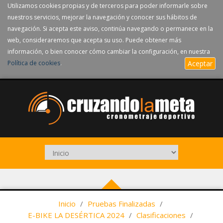
Utilizamos cookies propias y de terceros para poder informarle sobre
nuestros servicios, mejorar la navegación y conocer sus hábitos de
navegación. Si acepta este aviso, continúa navegando o permanece en la
web, consideraremos que acepta su uso. Puede obtener más
información, o bien conocer cómo cambiar la configuración, en nuestra
Política de cookies
.
Aceptar
Inicio
/
Pruebas Finalizadas
/
E-BIKE LA DESÉRTICA 2024
/
Clasificaciones
/